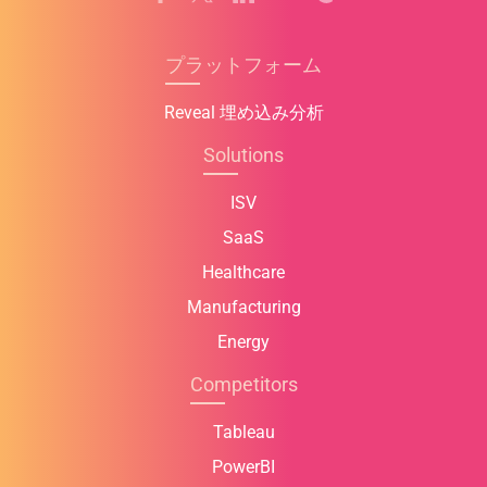
プラットフォーム
Reveal 埋め込み分析
Solutions
ISV
SaaS
Healthcare
Manufacturing
Energy
Competitors
Tableau
PowerBI