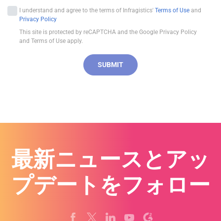
n
I understand and agree to the terms of Infragistics'
Terms of Use
and
i
Privacy Policy
t
This site is protected by reCAPTCHA and the Google Privacy Policy
e
and Terms of Use apply.
d
S
SUBMIT
t
a
t
e
s
+
1
最新ニュースとアッ
プデートをフォロー