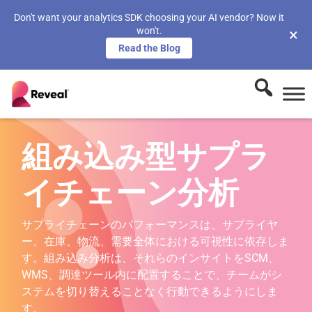
Don't want your analytics SDK choosing your AI vendor? Now it
won't.
×
Read the Blog
組み込み型サプラ
イチェーン分析
サプライチェーンのパフォーマンスは、サプライヤ
ー、在庫、物流、需要全体における可視性に依存しま
す。組み込み分析は、それらのインサイトをSCM、
WMS、調達ツール内に配置することで、チームがシ
ステムを切り替えることなく行動できるようにしま
す。