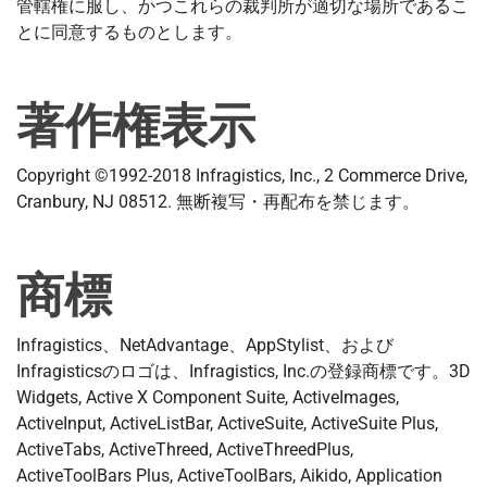
管轄権に服し、かつこれらの裁判所が適切な場所であるこ
とに同意するものとします。
著作権表示
Copyright ©1992-2018 Infragistics, Inc., 2 Commerce Drive,
Cranbury, NJ 08512. 無断複写・再配布を禁じます。
商標
Infragistics、NetAdvantage、AppStylist、および
Infragisticsのロゴは、Infragistics, Inc.の登録商標です。3D
Widgets, Active X Component Suite, ActiveImages,
ActiveInput, ActiveListBar, ActiveSuite, ActiveSuite Plus,
ActiveTabs, ActiveThreed, ActiveThreedPlus,
ActiveToolBars Plus, ActiveToolBars, Aikido, Application