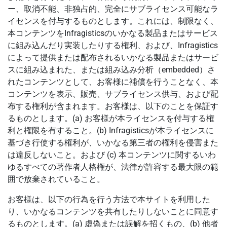
ー、取消不能、非独占的、完全にサブライセンス可能なラ
イセンスを付与するものとします。これには、制限なく、
本コンテンツをInfragisticsのいかなる製品またはサービス
に組み込んだり実装したりする権利、および、Infragistics
によって提供または配布されるいかなる製品またはサービ
スに組み込まれた、または組み込み分析（embedded）さ
れたコンテンツとして、お客様に補償を行うことなく、本
コンテンツを表示、販売、サブライセンス供与、および配
布する権利が含まれます。お客様は、以下のことを保証す
るものとします。(a) お客様が本ライセンスを付与する権
利と権限を有すること。(b) Infragisticsが本ライセンスに
基づき行使する権利が、いかなる第三者の権利を侵害また
は違反しないこと。および (c) 本コンテンツに関するいわ
ゆるすべての著作者人格権が、法律が許容する最大限の範
囲で放棄されていること。
お客様は、以下の行為を行う方法で本サイトを利用した
り、いかなるコンテンツを共有したりしないことに同意す
るものとします。(a) 虚偽または誤解を招くもの、(b) 他者