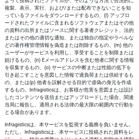
よって投稿されたファイルが、そのような方法で合法的に
複製、表示、実行、および/または配布できないことを知
っているファイルをダウンロードするもの、(l) アップロ
ードされたファイルに含まれるソフトウェアまたはその他
の資料の出所またはソースに関する著者クレジット、法的
またはその他の適切な通知、または独自の指定やラベルな
どの著作権管理情報を偽造または削除するもの、(m) 他の
ユーザーがサービスを利用し、享受することを制限または
妨げるもの、(n) Eメールアドレスを含む他者に関する情報
を収集するもの、(o) サービスの中断または性能の低下を
引き起こすことを意図した情報で過負荷または供給するも
の、または(p) 他者を誤解させる目的で虚偽の身元を作成
するもの。Infragisticsは、お客様が危害を意図または設計
したコンテンツを送信またはアップロードした場合、関連
当局に報告し、適用される法律の最大限の範囲内で行動を
とる場合があります。
Infragisticsは、本サービスを監視する義務を負いません。
ただし、Infragisticsは、本サービスに投稿された資料をレ