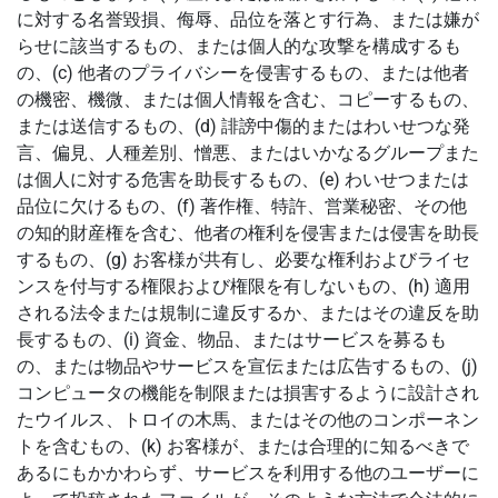
に対する名誉毀損、侮辱、品位を落とす行為、または嫌が
らせに該当するもの、または個人的な攻撃を構成するも
の、(c) 他者のプライバシーを侵害するもの、または他者
の機密、機微、または個人情報を含む、コピーするもの、
または送信するもの、(d) 誹謗中傷的またはわいせつな発
言、偏見、人種差別、憎悪、またはいかなるグループまた
は個人に対する危害を助長するもの、(e) わいせつまたは
品位に欠けるもの、(f) 著作権、特許、営業秘密、その他
の知的財産権を含む、他者の権利を侵害または侵害を助長
するもの、(g) お客様が共有し、必要な権利およびライセ
ンスを付与する権限および権限を有しないもの、(h) 適用
される法令または規制に違反するか、またはその違反を助
長するもの、(i) 資金、物品、またはサービスを募るも
の、または物品やサービスを宣伝または広告するもの、(j)
コンピュータの機能を制限または損害するように設計され
たウイルス、トロイの木馬、またはその他のコンポーネン
トを含むもの、(k) お客様が、または合理的に知るべきで
あるにもかかわらず、サービスを利用する他のユーザーに