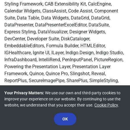
Styling Framework, CAB Extensibility Kit, CalcEngine,
Calendar Widgets, ClassAssist, Code Assist, Component
Suite, Data Table, Data Widgets, DataGrid, DataGrid,
DataPresenter, DataPresenterExcelEditor, DataSuite,
Express Styling, DataVisualizer, Designer Widgets,
DevCenter, Developer Suite, DiskCataloger,
EmbeddableEditors, Formula Builder, HTMLEditor,
IGHealthcare, Ignite UI, ILayer, Indigo.Design, Indigo Studio,
InfraDashboard, IntelliRend, PenInputPanel, PictureRegion,
Powering the Presentation Layer, Presentation Layer
Framework, Quince, Quince Pro, Slingshot, Reveal,
ReportPlus, SecureImagePipe, SharePlus, SimpleStyling,
SmartLabels, spAssist, SpellChecker, StylePack, StyleSet,
Your Privacy Matters:
We use our own and third-party cookies to
StyleSetName, Tangerine, TestAdvantage, ToolsSuite,
improve your experience on our website. By continuing to use the
TreeViewX, UIElement, Ultra Command, UltraAppointment,
website, we understand that you accept their use.
Cookie Policy
.
UltraCheck, UltraColorCombo, UltraCurrencyEditor,
UltraDateEditor, UltraDateTimeEdit, UltraDayView, UltraDial,
OK
UltraDropDownCalendar, UltraDropDownEditor,
UltraExplorerUI, UltraFontSelector, UltraFrame, UltraGrid,