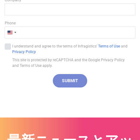
Phone
U
n
I understand and agree to the terms of Infragistics'
Terms of Use
and
i
Privacy Policy
t
This site is protected by reCAPTCHA and the Google Privacy Policy
e
and Terms of Use apply.
d
S
SUBMIT
t
a
t
e
s
+
1