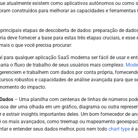
que atualmente existem como aplicativos autônomos ou como s
oram construídos para melhorar as capacidades e ferramentas tr
principais etapas de descoberta de dados: preparação de dados
ria deve fornecer a base para estas três etapas cruciais, e es
mais o que você precisa procurar:
al para qualquer aplicação SaaS moderna ser fácil de usar e ent
rnaria o fluxo de trabalho de seus usuários mais complexo.
Moder
erenciem e trabalhem com dados por conta própria, fornecendo 
cursos robustos e capacidades de análise avançada para que se
o momento do impacto.
 Dados
– Uma planilha com centenas de linhas de números pod
ssoa der uma olhada em um gráfico, diagrama ou outra represen
 e extrair insights importantes deles. Um bom fornecedor de aná
té os mais avançados, como treemap ou mapeamento geoespacial
entar e entender seus dados melhor, pois nem todo
chart type
é a