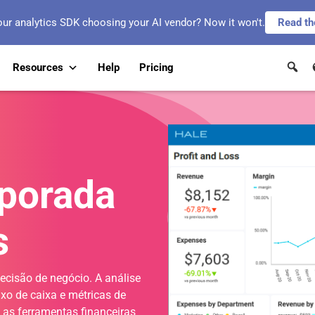
our analytics SDK choosing your AI vendor? Now it won't.
Read th
Resources
Help
Pricing
rporada
s
ecisão de negócio. A análise
uxo de caixa e métricas de
as ferramentas financeiras