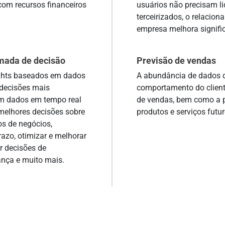
om recursos financeiros
usuários não precisam l
terceirizados, o relacion
empresa melhora signifi
mada de decisão
Previsão de vendas
sights baseados em dados
A abundância de dados d
 decisões mais
comportamento do cliente
om dados em tempo real
de vendas, bem como a 
melhores decisões sobre
produtos e serviços futur
os de negócios,
razo, otimizar e melhorar
ar decisões de
nça e muito mais.