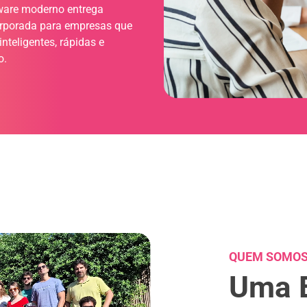
ware moderno entrega
orporada para empresas que
nteligentes, rápidas e
o.
QUEM SOMO
Uma 