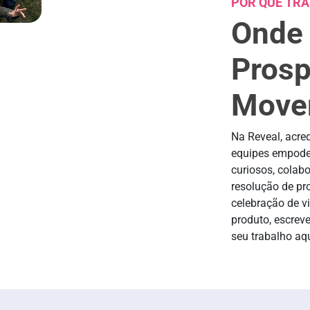
POR QUE TR
Onde 
Prosp
Move
Na Reveal, acre
equipes empode
curiosos, colab
resolução de pro
celebração de v
produto, escrev
seu trabalho aq