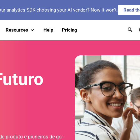
our analytics SDK choosing your AI vendor? Now it won't.
Read th
Resources
Help
Pricing
Futuro
de produto e pioneiros de go-