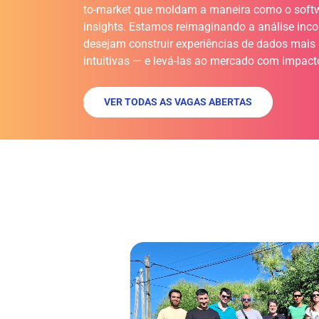
to-market que moldam a maneira como o soft
insights. Estamos reimaginando a análise inc
desejam construir experiências de dados mais i
intuitivas — e levá-las ao mercado com impact
VER TODAS AS VAGAS ABERTAS