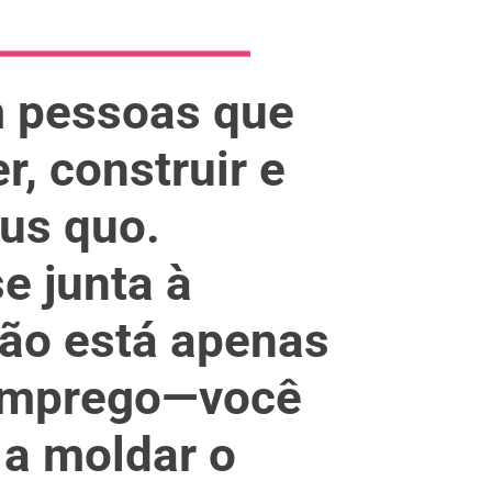
m pessoas que
, construir e
tus quo.
e junta à
não está apenas
emprego—você
 a moldar o