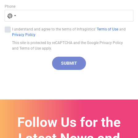
Phone
N
o
I understand and agree to the terms of Infragistics'
Terms of Use
and
c
Privacy Policy
o
This site is protected by reCAPTCHA and the Google Privacy Policy
u
and Terms of Use apply.
n
t
SUBMIT
r
y
s
e
l
e
c
Follow Us for the
t
e
d