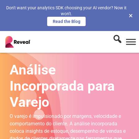
Don't want your analytics SDK choosing your AI vendor? Now it
won't.
×
Read the Blog
Análise
Incorporada para
Varejo
O varejo é impulsionado por margens, velocidade e
comportamento do cliente. A análise incorporada
coloca insights de estoque, desempenho de vendas e
dados de clientes diretamente nas ferramentas que