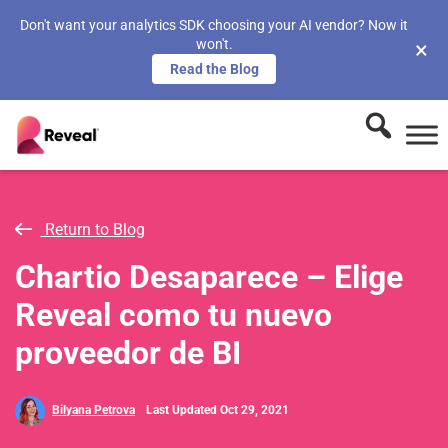
Don't want your analytics SDK choosing your AI vendor? Now it
won't.
×
Read the Blog
Return to Blog
Chartio Desaparece – Elige
Reveal como tu nuevo
proveedor de BI
Bilyana Petrova
Last Updated Oct 29, 2021