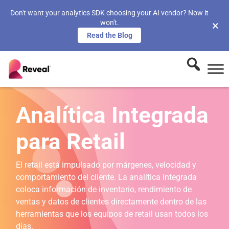
Don't want your analytics SDK choosing your AI vendor? Now it
won't.
×
Read the Blog
Analítica Integrada
para Retail
El retail está impulsado por márgenes, velocidad y
comportamiento del cliente. La analítica integrada
coloca información de inventario, rendimiento de
ventas y datos de clientes directamente dentro de las
herramientas que los equipos de retail usan todos los
días.