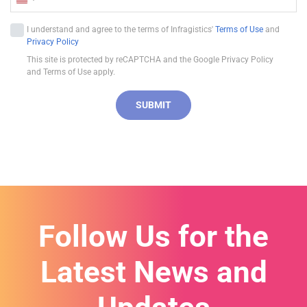
U
n
I understand and agree to the terms of Infragistics'
Terms of Use
and
i
Privacy Policy
t
This site is protected by reCAPTCHA and the Google Privacy Policy
e
and Terms of Use apply.
d
S
SUBMIT
t
a
t
e
s
+
1
Follow Us for the
Latest News and