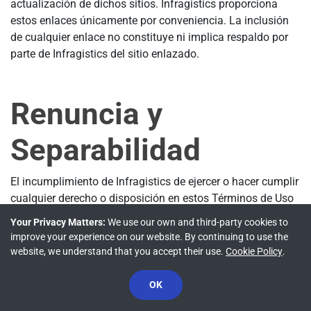
actualización de dichos sitios. Infragistics proporciona
estos enlaces únicamente por conveniencia. La inclusión
de cualquier enlace no constituye ni implica respaldo por
parte de Infragistics del sitio enlazado.
Renuncia y
Separabilidad
El incumplimiento de Infragistics de ejercer o hacer cumplir
cualquier derecho o disposición en estos Términos de Uso
no constituirá una renuncia a dicho derecho o disposición.
Your Privacy Matters:
We use our own and third-party cookies to
Si alguna parte o disposición de estos Términos de Uso se
improve your experience on our website. By continuing to use the
considera imposible de hacer cumplir, dicha parte o
website, we understand that you accept their use.
Cookie Policy
.
disposición puede modificarse para que los Términos de
Uso modificados sean legales y ejecutables. El resto de los
OK
Términos de Uso no se verá afectado.