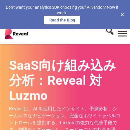
Don't want your analytics SDK choosing your AI vendor? Now it
won't.
×
Read the Blog
SaaS向け組み込み
分析：Reveal 対
Luzmo
Reveal は、AI を活用したインサイト、予測分析、シ
ームレスなナビゲーション、完全なホワイトラベルコ
ントロールを提供する、Luzmo の強力な代替手段で
す。制限なくスケールし、ユーザーごとの料金を避