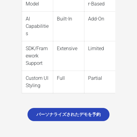
Model
r-Based
AI
Built-In
Add-On
Capabilitie
s
SDK/Fram
Extensive
Limited
ework
Support
Custom UI
Full
Partial
Styling
パーソナライズされたデモを予約