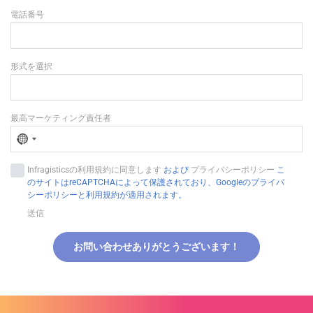
電話番号
形式を選択
最高マーケティング責任者
N
o
Infragisticsの利用規約に同意します
および
プライバシーポリシー
こ
c
のサイトはreCAPTCHAによって保護されており、Googleのプライバ
o
シーポリシーと利用規約が適用されます。
u
送信
n
t
お問い合わせありがとうございます！
r
y
s
e