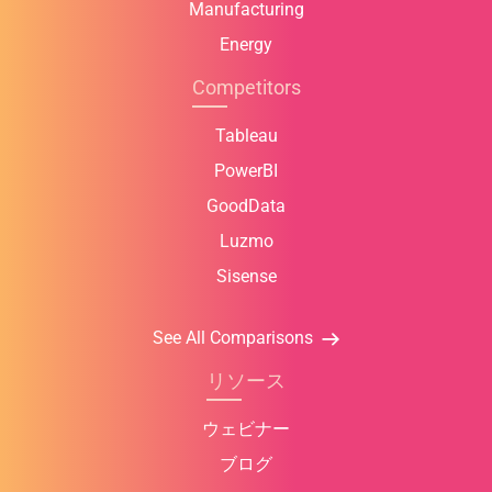
Manufacturing
Energy
Competitors
Tableau
PowerBI
GoodData
Luzmo
Sisense
See All Comparisons
リソース
ウェビナー
ブログ