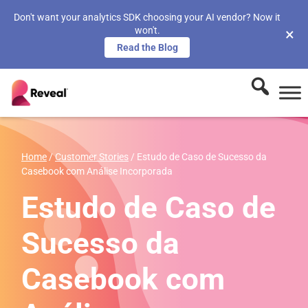
Don't want your analytics SDK choosing your AI vendor? Now it
won't.
×
Read the Blog
Home
/
Customer Stories
/
Estudo de Caso de Sucesso da
Casebook com Análise Incorporada
Estudo de Caso de
Sucesso da
Casebook com