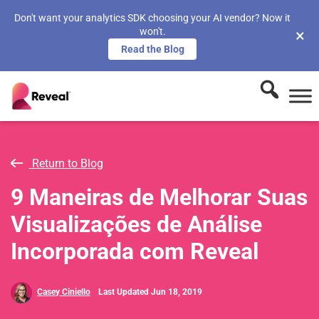
Don't want your analytics SDK choosing your AI vendor? Now it
won't.
×
Read the Blog
Return to Blog
9 Maneiras de Melhorar Suas
Visualizações de Análise
Incorporada com Reveal
Casey Ciniello
Last Updated Jun 18, 2019