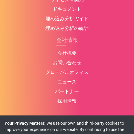
ドキュメント
埋め込み分析ガイド
埋め込み分析の統計
会社情報
会社概要
お問い合わせ
グローバルオフィス
ニュース
パートナー
採用情報
Your Privacy Matters:
We use our own and third-party cookies to
プライバシーポリシー
クッキーポリシー
利用規約
improve your experience on our website. By continuing to use the