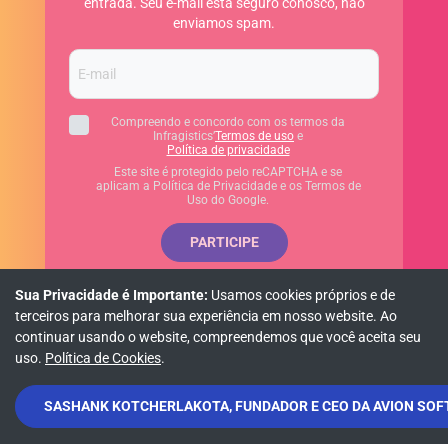
entrada. Seu e-mail está seguro conosco, não
enviamos spam.
Compreendo e concordo com os termos da
Infragistics’
Termos de uso
e
Política de privacidade
Este site é protegido pelo reCAPTCHA e se
aplicam a Política de Privacidade e os Termos de
Uso do Google.
PARTICIPE
Sua Privacidade é Importante:
Usamos cookies próprios e de
terceiros para melhorar sua experiência em nosso website. Ao
continuar usando o website, compreendemos que você aceita seu
Política de privacidade
Política de cookies
Termos de uso
uso.
Política de Cookies
.
SASHANK KOTCHERLAKOTA, FUNDADOR E CEO DA AVION SOFT
© Copyright 2026 INFRAGISTICS. Todos os direitos reservados.