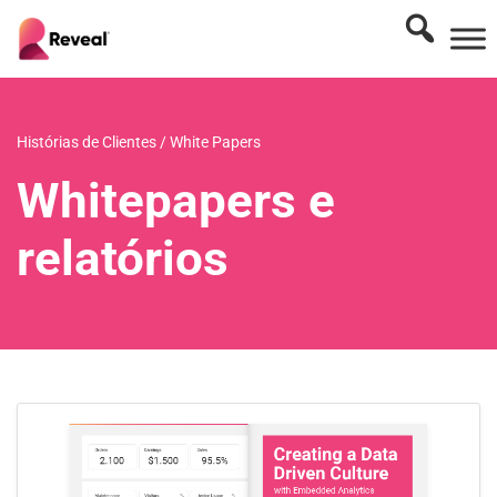
Histórias de Clientes
/
White Papers
Whitepapers e
relatórios