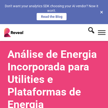
Don't want your analytics SDK choosing your AI vendor? Now it
won't.
×
Read the Blog
Análise de Energia
Incorporada para
Utilities e
Plataformas de
Energia