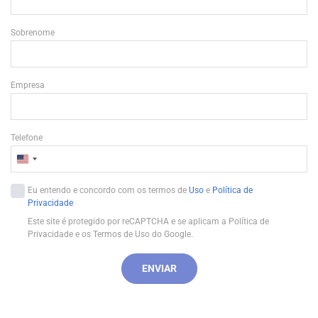
Sobrenome
Empresa
Telefone
U
n
Eu entendo e concordo com os termos de
Uso
e
Política de
i
Privacidade
t
Este site é protegido por reCAPTCHA e se aplicam a Política de
e
Privacidade e os Termos de Uso do Google.
d
S
ENVIAR
t
a
t