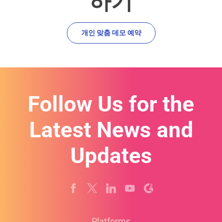
하기
개인 맞춤 데모 예약
Follow Us for the
Latest News and
Updates
Platforms