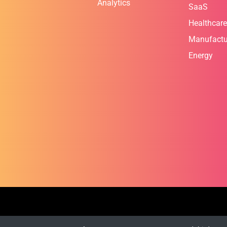
Analytics
SaaS
Healthcare
Manufactu
Energy