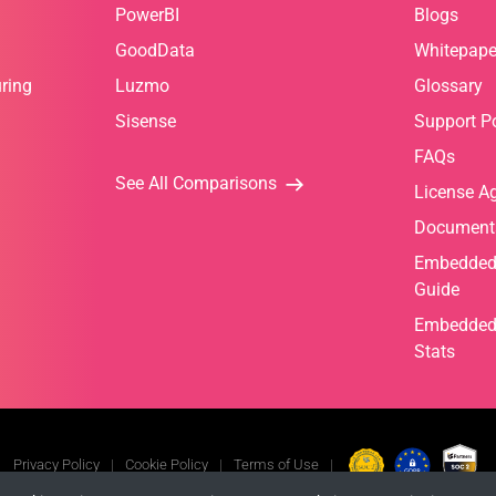
PowerBI
Blogs
GoodData
Whitepape
ring
Luzmo
Glossary
Sisense
Support Po
FAQs
See All Comparisons
License A
Document
Embedded 
Guide
Embedded 
Stats
Privacy Policy
Cookie Policy
Terms of Use