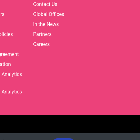
Contact Us
rs
Global Offices
In the News
licies
Partners
Careers
greement
ation
Analytics
Analytics