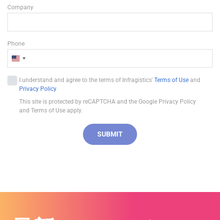
Company
Phone
U
n
I understand and agree to the terms of Infragistics'
Terms of Use
and
i
Privacy Policy
t
This site is protected by reCAPTCHA and the Google Privacy Policy
e
and Terms of Use apply.
d
S
SUBMIT
t
a
t
e
s
+
1