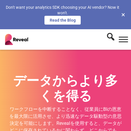
Don't want your analytics SDK choosing your AI vendor? Now it
won't.
×
Read the Blog
データからより多
くを得る
ワークフローを中断することなく、従業員にBIの恩恵
を最大限に活用させ、より迅速なデータ駆動型の意思
決定を可能にします。Revealを使用すると、データが
どこに保存されているかに関わらず、どこからでも、