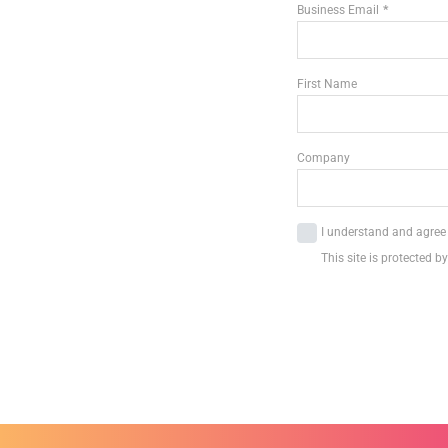
Business Email
First Name
Company
I understand and agree t
This site is protected