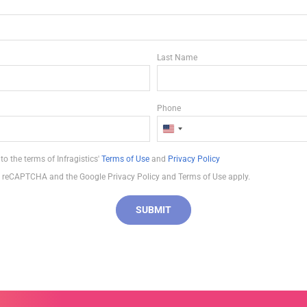
Last Name
Phone
U
n
o the terms of Infragistics'
Terms of Use
and
Privacy Policy
i
 by reCAPTCHA and the Google Privacy Policy and Terms of Use apply.
t
e
SUBMIT
d
S
t
a
t
e