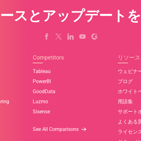
s
ュースとアップデートを
+
1
Competitors
リソース
Tableau
ウェビナ
PowerBI
ブログ
GoodData
ホワイト
ring
Luzmo
用語集
Sisense
サポート
よくある
See All Comparisons
ライセン