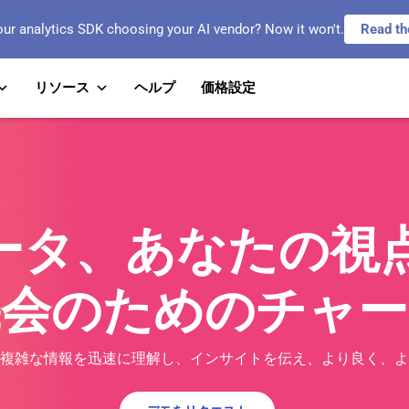
our analytics SDK choosing your AI vendor? Now it won't.
Read th
リソース
ヘルプ
価格設定
タ、あなたの視点
機会のためのチャー
複雑な情報を迅速に理解し、インサイトを伝え、より良く、よ