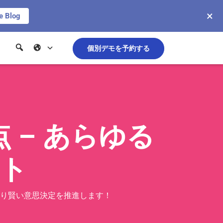
×
e Blog
個別デモを予約する
 – あらゆる
ト
り賢い意思決定を推進します！