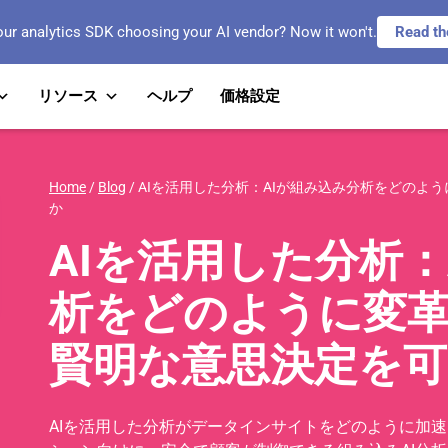
our analytics SDK choosing your AI vendor? Now it won't.
Read th
リソース
ヘルプ
価格設定
Home
/
Blog
/
AIを活用した分析：AIが組み込み分析をどのよ
か
AIを活用した分析：
析をどのように変
賢明な意思決定を
AIを活用した分析がデータインサイトをどのように加速さ