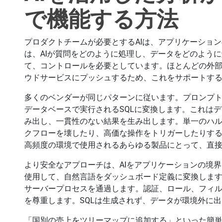
で機能する方法
プロダクトチームが必要とするAIは、アプリケーショ
は、AIが質問をどのように処理し、データをどのよう
て、コントロールを必要としています。ほとんどの外
ウドサービスにプッシュするため、これをサポートす
多くのベンダーが同じパターンに従います。プロンプト
データベースで実行されるSQLに変換します。これは
み出し、一貫性のない結果を生み出します。単一のハ
クフローを壊したり、高価な操作をトリガーしたりす
高頻度の環境で使用されるあらゆる製品にとって、直
より安全なアプローチは、AIをアプリケーションの境界内に
使用して、自然言語をダッシュボード定義に変換しま
サーバープロセスを通過します。認証、ロール、フィル
を尊重します。SQLは生成されず、データが環境外に
「国別の売上をツリーマップに追加する」といった簡単