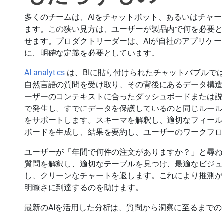
多くのチームは、AIをチャットボット、あるいはチャ
ます。この狭い見方は、ユーザーが製品内で何を必要
せます。プロダクトリーダーは、AIが自社のアプリケ
に、明確な定義を必要としています。
AI analytics
は、BIに貼り付けられたチャットバブルで
自然言語の質問を受け取り、その背後にあるデータ構
ーザーのコンテキストに合ったダッシュボードまたは
で発生し、すでにデータを保護しているのと同じルール
をサポートします。スキーマを解釈し、適切なフィー
ボードを生成し、結果を要約し、ユーザーのワークフ
ユーザーが「年間で何件の注文がありますか？」と尋ね
質問を解釈し、適切なテーブルを見つけ、最適なビジ
し、クリーンなチャートを返します。これにより推測
明瞭さに到達するのを助けます。
最新のAIを活用した分析は、質問から洞察に至るまで