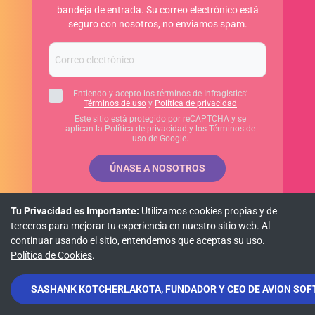
bandeja de entrada. Su correo electrónico está
seguro con nosotros, no enviamos spam.
Entiendo y acepto los términos de Infragistics’
Términos de uso
y
Política de privacidad
Este sitio está protegido por reCAPTCHA y se
aplican la Política de privacidad y los Términos de
uso de Google.
ÚNASE A NOSOTROS
Tu Privacidad es Importante:
Utilizamos cookies propias y de
terceros para mejorar tu experiencia en nuestro sitio web. Al
Política de privacidad
Política de cookies
Términos de uso
continuar usando el sitio, entendemos que aceptas su uso.
Política de Cookies
.
© Copyright 2026 INFRAGISTICS. Todos los derechos reservados.
SASHANK KOTCHERLAKOTA, FUNDADOR Y CEO DE AVION SOFT