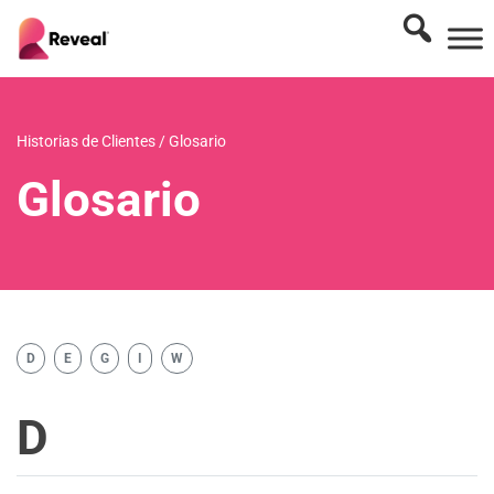
Historias de Clientes
/
Glosario
Glosario
D
E
G
I
W
D