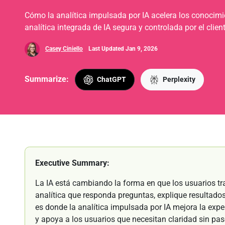
Cómo la analítica impulsada por IA acelera los conocimi
analítica integrada de IA segura y controlada por el clie
Casey Ciniello
Last Updated Jan 9, 2026
Summarize:
ChatGPT
Perplexity
Executive Summary:
La IA está cambiando la forma en que los usuarios t
analítica que responda preguntas, explique resultados
es donde la analítica impulsada por IA mejora la expe
y apoya a los usuarios que necesitan claridad sin pas