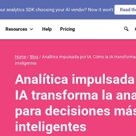
our analytics SDK choosing your AI vendor? Now it won't.
Read th
Resources
Help
Pricing
Home
/
Blog
/
Analítica impulsada por IA: Cómo la IA transforma 
inteligentes
Analítica impulsada
IA transforma la ana
para decisiones más
inteligentes